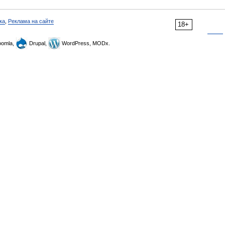
ка
,
Реклама на сайте
18+
omla,
Drupal,
WordPress, MODx.