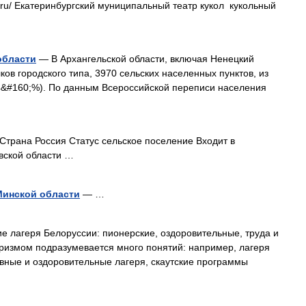
a.ru/ Екатеринбургский муниципальный театр кукол кукольный
области
— В Архангельской области, включая Ненецкий
ков городского типа, 3970 сельских населенных пунктов, из
,4&#160;%). По данным Всероссийской переписи населения
трана Россия Статус сельское поселение Входит в
вской области …
Минской области
— …
е лагеря Белоруссии: пионерские, оздоровительные, труда и
уризмом подразумевается много понятий: например, лагеря
ивные и оздоровительные лагеря, скаутские программы