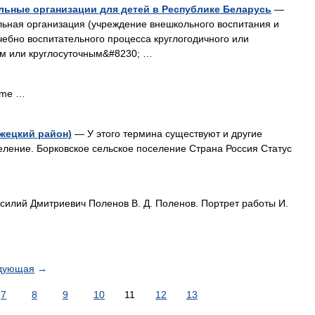
льные организации для детей в Республике Беларусь
—
льная организация (учреждение внешкольного воспитания и
чебно воспитательного процесса круглогодичного или
м или круглосуточным&#8230; …
ame …
жецкий район)
— У этого термина существуют и другие
селение. Борковское сельское поселение Страна Россия Статус
илий Дмитриевич Поленов В. Д. Поленов. Портрет работы И.
дующая
→
7
8
9
10
11
12
13