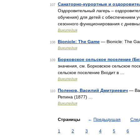
Санаторно-курортные и оздоровите
107
Оздоровительный лагерь – оздоровите
обучения) для детей с обеспечением у
сезонного функционирования с дневны
Википедия
Bionicle: The Game
— Bionicle: The G
108
Википедия
Борковское сельское поселение (Бе
109
значения, см. Борковское сельское по
сельское поселение Входит в …
Википедия
Поленов, Василий Дмитриевич
— Вас
110
Репина (1877) …
Википедия
Страницы
←
Предыдущая
Сле
1
2
3
4
5
6