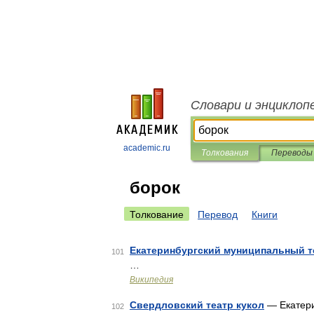
Словари и энциклоп
academic.ru
Толкования
Переводы
борок
Толкование
Перевод
Книги
Екатеринбургский муниципальный т
101
…
Википедия
Свердловский театр кукол
— Екатери
102