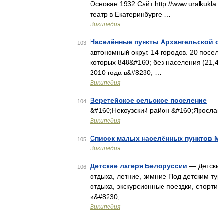
Основан 1932 Сайт http://www.uralkukl
театр в Екатеринбурге …
Википедия
Населённые пункты Архангельской 
103
автономный округ, 14 городов, 20 посел
которых 848&#160; без населения (21
2010 года в&#8230; …
Википедия
Веретейское сельское поселение
— С
104
&#160;Некоузский район &#160;Яросла
Википедия
Список малых населённых пунктов 
105
Википедия
Детские лагеря Белоруссии
— Детски
106
отдыха, летние, зимние Под детским т
отдыха, экскурсионные поездки, спорт
и&#8230; …
Википедия